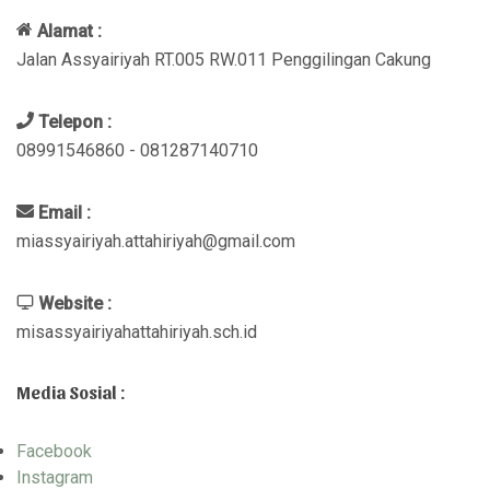
Alamat :
Jalan Assyairiyah RT.005 RW.011 Penggilingan Cakung
Telepon :
08991546860 - 081287140710
Email :
miassyairiyah.attahiriyah@gmail.com
Website :
misassyairiyahattahiriyah.sch.id
Media Sosial :
Facebook
Instagram